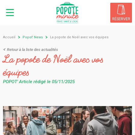
Aller
au
contenu
RÉSERVER
principal
Fil
Accueil
Popot' News
La popote de Noël avec vos équipes
d'Ariane
Retour à la liste des actualités
La popote de Noël avec vos
équipes
POPOT' Article rédigé le 05/11/2025