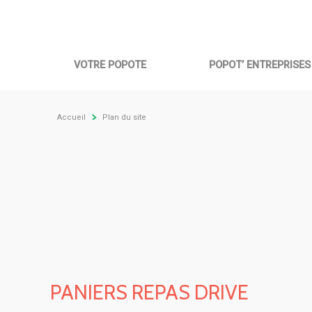
Navigation
Aller
au
contenu
principale
principal
VOTRE POPOTE
POPOT’ ENTREPRISES
Fil
Accueil
Plan du site
d'Ariane
PANIERS REPAS DRIVE