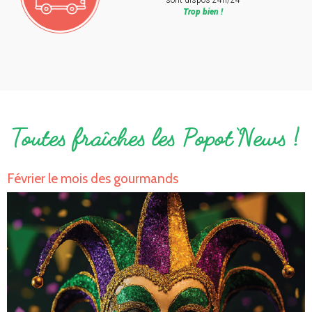
sont dispos 24h/24
Trop bien !
Toutes fraîches les Popot‘News !
Février le mois des gourmands