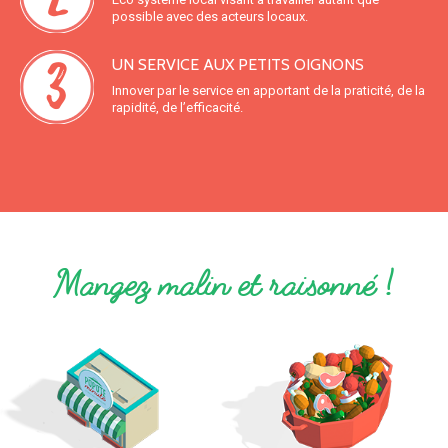
possible avec des acteurs locaux.
UN SERVICE AUX PETITS OIGNONS
Innover par le service en apportant de la praticité, de la
rapidité, de l’efficacité.
Mangez malin et raisonné !